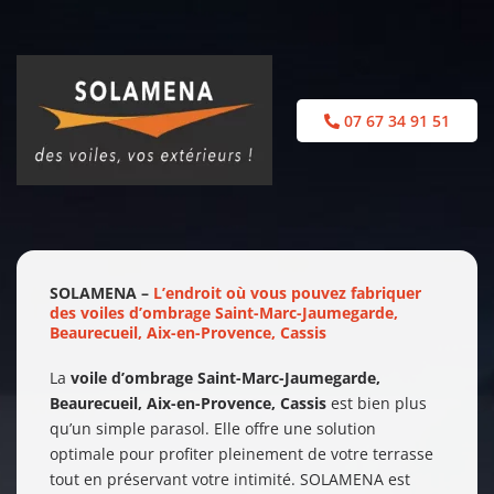
Passer
au
contenu
07 67 34 91 51
SOLAMENA –
L’endroit où vous pouvez fabriquer
des voiles d’ombrage Saint-Marc-Jaumegarde,
Beaurecueil, Aix-en-Provence, Cassis
La
voile d’ombrage
Saint-Marc-Jaumegarde,
Beaurecueil, Aix-en-Provence, Cassis
est bien plus
qu’un simple parasol. Elle offre une solution
optimale pour profiter pleinement de votre terrasse
tout en préservant votre intimité. SOLAMENA est